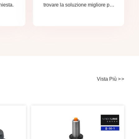
chiesta.
trovare la soluzione migliore per
tutte le vostre preoccupazioni.
Vista Più
>
>