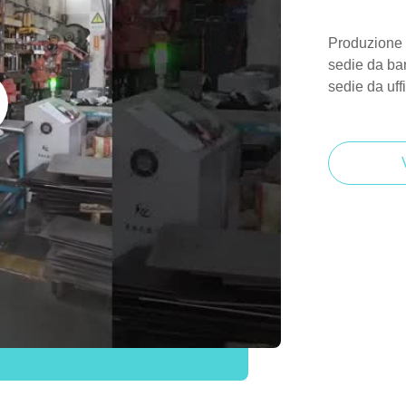
Produzione p
sedie da bar
sedie da uff