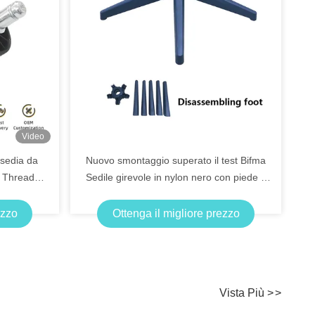
Video
 sedia da
Nuovo smontaggio superato il test Bifma
/ Thread
Sedile girevole in nylon nero con piede e
ruote rimovibili
ezzo
Ottenga il migliore prezzo
Vista Più
>
>