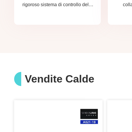
rigoroso sistema di controllo della
coll
qualità e un laboratorio di prova
prodo
professionale.
Vendite Calde