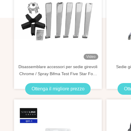
Video
Disassemblare accessori per sedie girevoli
Sedie g
Chrome / Spray Bifma Test Five Star Foot
Base
Ottenga il migliore prezzo
Ott