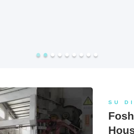
SU D
Fosh
House