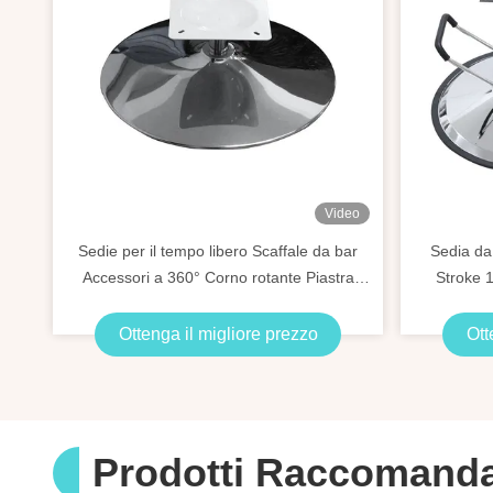
Video
Sedie per il tempo libero Scaffale da bar
Sedia da
Accessori a 360° Corno rotante Piastra
Stroke 
rotante Sedi girevole
Sal
Ottenga il migliore prezzo
Ott
Prodotti Raccomanda