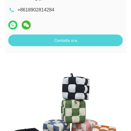
+8618902814284
Contatta ora