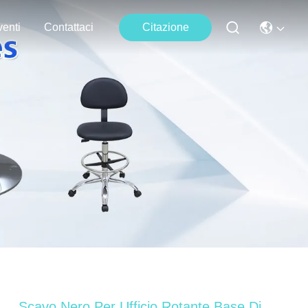
enti
Contattaci
Citazione
Scavo Nero Per Ufficio Rotante Base Di