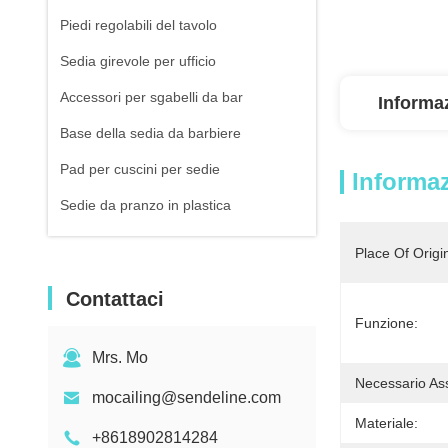
Piedi regolabili del tavolo
Sedia girevole per ufficio
Accessori per sgabelli da bar
Informaz
Base della sedia da barbiere
Pad per cuscini per sedie
Informaz
Sedie da pranzo in plastica
divano compresso a vuoto
Place Of Origi
Contattaci
Funzione:
Mrs. Mo
Necessario As
mocailing@sendeline.com
Materiale:
+8618902814284