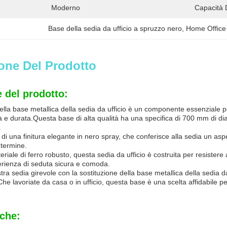
Moderno
Capacità 
Base della sedia da ufficio a spruzzo nero
, 
Home Office 
one Del Prodotto
 del prodotto:
ella base metallica della sedia da ufficio è un componente essenziale pe
tà e durata.Questa base di alta qualità ha una specifica di 700 mm di d
.
di una finitura elegante in nero spray, che conferisce alla sedia un as
 termine.
eriale di ferro robusto, questa sedia da ufficio è costruita per resistere
erienza di seduta sicura e comoda.
tra sedia girevole con la sostituzione della base metallica della sedia da
Che lavoriate da casa o in ufficio, questa base è una scelta affidabile 
iche: