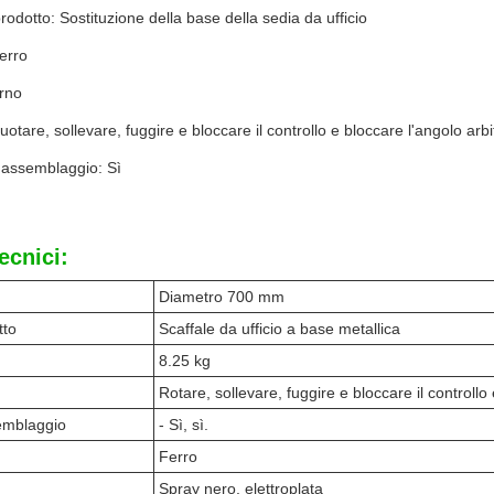
odotto: Sostituzione della base della sedia da ufficio
ferro
erno
otare, sollevare, fuggire e bloccare il controllo e bloccare l'angolo arbi
i assemblaggio: Sì
ecnici:
Diametro 700 mm
tto
Scaffale da ufficio a base metallica
8.25 kg
Rotare, sollevare, fuggire e bloccare il controllo 
emblaggio
- Sì, sì.
Ferro
Spray nero, elettroplata