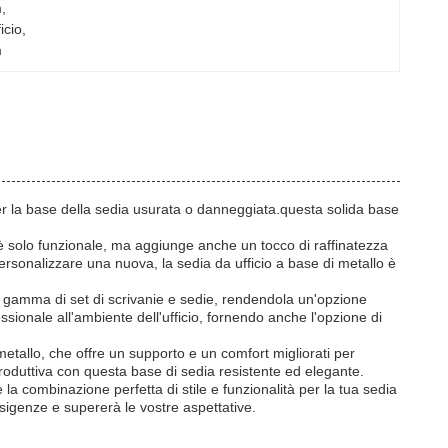
m
, 
icio
, 
m
 per la base della sedia usurata o danneggiata.questa solida base
è solo funzionale, ma aggiunge anche un tocco di raffinatezza
personalizzare una nuova, la sedia da ufficio a base di metallo è
 gamma di set di scrivanie e sedie, rendendola un'opzione
ssionale all'ambiente dell'ufficio, fornendo anche l'opzione di
metallo, che offre un supporto e un comfort migliorati per
roduttiva con questa base di sedia resistente ed elegante.
 la combinazione perfetta di stile e funzionalità per la tua sedia
esigenze e supererà le vostre aspettative.