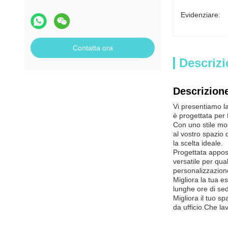
Evidenziare:
Contatta ora
Descrizi
Descrizione
Vi presentiamo la
è progettata per f
Con uno stile mo
al vostro spazio 
la scelta ideale.
Progettata appos
versatile per qua
personalizzazione
Migliora la tua e
lunghe ore di sed
Migliora il tuo s
da ufficio.Che la