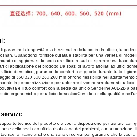
i:
di garantire la longevità e la funzionalità della sedia da ufficio, la sedi
Foshan, Guangdong fornisce durata e stabilità per una varietà di modelli 
ercando di aggiornare la sedia da ufficio attuale o riparare una base da
ri di applicazione del prodotto.Da spazi di lavoro affollati ad uffici do
ufficio domestico, garantendo comfort e supporto durante tutto il giorn
raggio di 350 320 300 280 260 mm offrono flessibilità nell'adattamento di 
nsente la personalizzazione per abbinare il vostro arredamento ufficio.
roduttività e il tuo comfort con la sedia da ufficio Sendeline A01-2B a bas
sedie ergonomiche per ufficio domesticoConfidate nella qualità e nell'art
servizi:
 supporto tecnico del prodotto è a vostra disposizione per aiutarvi con
a base della sedia da ufficio.risoluzione dei problemi, o manutenzione, i
 tecnico, offriamo anche una serie di servizi per garantire che la vostra